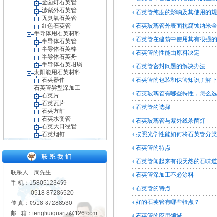
金卤灯石英管
滤紫外石英管
石英管纯度的影响及其使用的
4
无臭氧石英管
红色石英管
石英玻璃管外表面抗腐蚀纳米
4
半导体用石英材料
石英管在建筑中使用其有很强
4
半导体石英管
半导体石英棒
石英管的性能由原料决定
4
半导体石英舟
半导体石英坩埚
石英管密封问题的解决办法
4
太阳能用石英材料
石英器件
石英管的包装和保管知识了解
4
石英管异型深加工
石英玻璃管有哪些特性，怎么
4
石英片
石英瓦片
石英管的选择
4
石英方缸
石英水套管
石英玻璃管与紫外线杀菌灯
4
石英大口径管
石英烟钉
按照光学性能如何将石英管分
4
石英管的特点
4
石英管闻起来有很天然的石味
4
联系人：周先生
石英管深加工不必涂料
4
手 机：15805123459
石英管的特点
4
0518-87286520
好的石英管有哪些特点？
传 真：0518-87288530
4
邮 箱：tenghuiquartz@126.com
石英管的应用领域
4